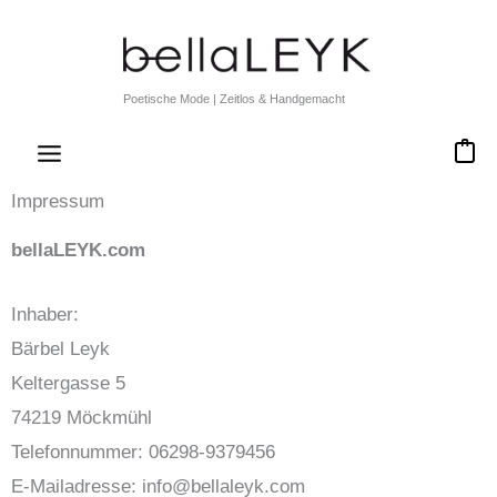
Zum
Inhalt
springen
Poetische Mode | Zeitlos & Handgemacht
0
Impressum
bellaLEYK.com
Inhaber:
Bärbel Leyk
Keltergasse 5
74219 Möckmühl
Telefonnummer: 06298-9379456
E-Mailadresse: info@bellaleyk.com