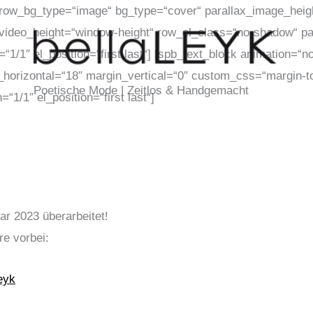
row_bg_type=“image“ bg_type=“cover“ parallax_image_heig
video_height=“window-height“ row_el_class=“no-shadow“ pa
/1″ el_position=“first last“] [spb_text_block animation=“n
orizontal=“18″ margin_vertical=“0″ custom_css=“margin-top
Poetische Mode | Zeitlos & Handgemacht
“1/1″ el_position=“first last“]
ar 2023 überarbeitet!
re vorbei:
eyk