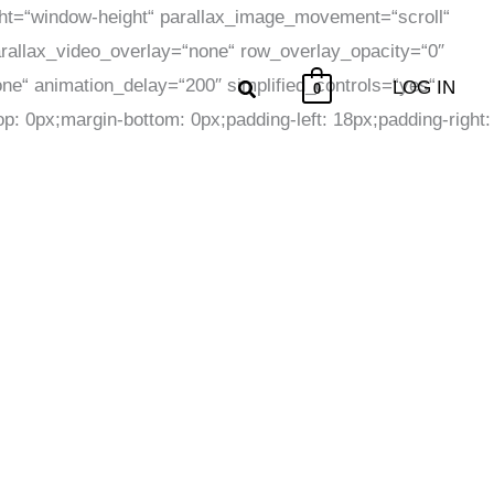
ht=“window-height“ parallax_image_movement=“scroll“
rallax_video_overlay=“none“ row_overlay_opacity=“0″
one“ animation_delay=“200″ simplified_controls=“yes“
LOG IN
0
: 0px;margin-bottom: 0px;padding-left: 18px;padding-right: