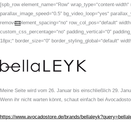
Zum
[spb_row element_name=“Row“ wrap_type=“content-width“ 
Inhalt
parallax_image_speed=“0.5″ bg_video_loop=“yes“ parallax_
springen
remove_element_spacing=“no“ row_col_pos=“default“ width=“1
custom_css_percentage=“no“ padding_vertical=“0″ padding_h
18px;“ border_size=“0″ border_styling_global=“default“ width=
Meine Seite wird vom 26. Januar bis einschließlich 29. Janu
Wenn ihr nicht warten könnt, schaut einfach bei Avocadosto
https://www.avocadostore.de/brands/bellaleyk?query=bellal