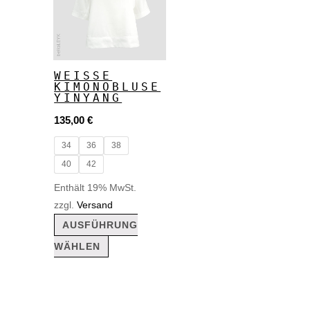
weist
mehrere
Varianten
auf.
WEISSE
KIMONOBLUSE
Die
YINYANG
Optionen
135,00
€
können
34
36
38
auf
40
42
der
Enthält 19% MwSt.
Produktseite
zzgl.
Versand
gewählt
AUSFÜHRUNG
werden
WÄHLEN