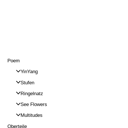
Poem
YinYang
Stufen
Ringelnatz
See Flowers
Multitudes
Oberteile