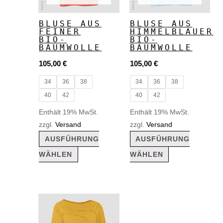
Varianten
Varianten
auf.
auf.
BLUSE AUS
BLUSE AUS
FEINER
HIMMELBLAUER
Die
Die
BIO-
BIO-
Optionen
Optionen
BAUMWOLLE
BAUMWOLLE
können
können
105,00
€
105,00
€
auf
auf
34
36
38
34
36
38
der
der
40
42
40
42
Produktseite
Produktseite
Enthält 19% MwSt.
Enthält 19% MwSt.
gewählt
gewählt
zzgl.
Versand
zzgl.
Versand
AUSFÜHRUNG
AUSFÜHRUNG
werden
werden
WÄHLEN
WÄHLEN
Dieses
Produkt