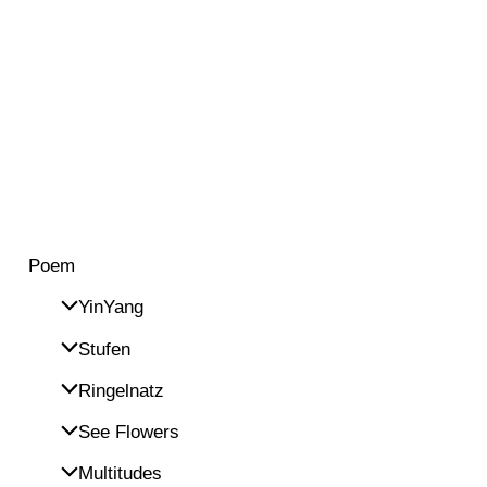
Poem
YinYang
Stufen
Ringelnatz
See Flowers
Multitudes