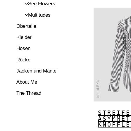
See Flowers
Multitudes
Oberteile
Kleider
Hosen
Röcke
Jacken und Mäntel
About Me
The Thread
STREIFE
ASYMMET
KNOPFLE