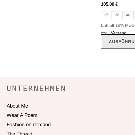
105,00
€
36
38
40
Enthält 19% MwSt
zzgl.
Versand
AUSFÜHRU
UNTERNEHMEN
About Me
Wear A Poem
Fashion on demand
The Thread