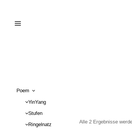
Zum
Inhalt
springen
Poem
YinYang
Stufen
Alle 2 Ergebnisse werd
Ringelnatz