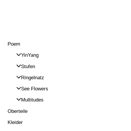
Poem
YinYang
Stufen
Ringelnatz
See Flowers
Multitudes
Oberteile
Kleider