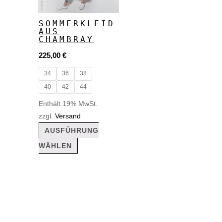
Varianten
auf.
SOMMERKLEID
AUS
Die
CHAMBRAY
Optionen
225,00
€
können
34
36
38
auf
40
42
44
der
Enthält 19% MwSt.
Produktseite
zzgl.
Versand
gewählt
AUSFÜHRUNG
werden
WÄHLEN