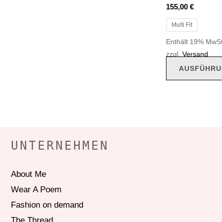
155,00
€
Multi Fit
Enthält 19% MwSt
zzgl.
Versand
AUSFÜHRU
UNTERNEHMEN
About Me
Wear A Poem
Fashion on demand
The Thread