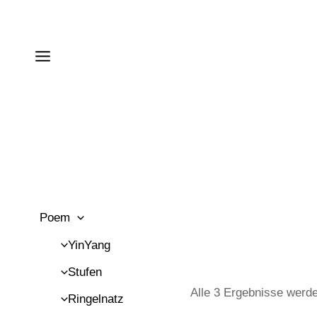
Zum
Inhalt
springen
Poem
YinYang
Stufen
Alle 3 Ergebnisse werd
Ringelnatz