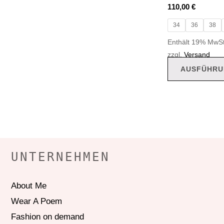
110,00
€
34
36
38
Enthält 19% MwSt
zzgl.
Versand
AUSFÜHRU
UNTERNEHMEN
About Me
Wear A Poem
Fashion on demand