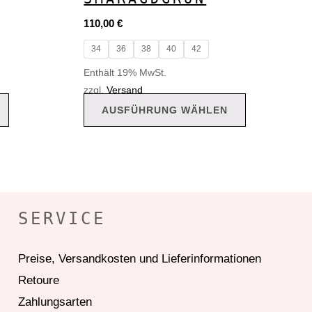
110,00
€
34
36
38
40
42
Enthält 19% MwSt.
zzgl.
Versand
AUSFÜHRUNG WÄHLEN
SERVICE
Preise, Versandkosten und Lieferinformationen
Retoure
Zahlungsarten