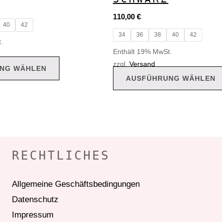
110,00
€
40
42
34
36
38
40
42
.
Enthält 19% MwSt.
zzgl.
Versand
NG WÄHLEN
AUSFÜHRUNG WÄHLEN
RECHTLICHES
Allgemeine Geschäftsbedingungen
Datenschutz
Impressum