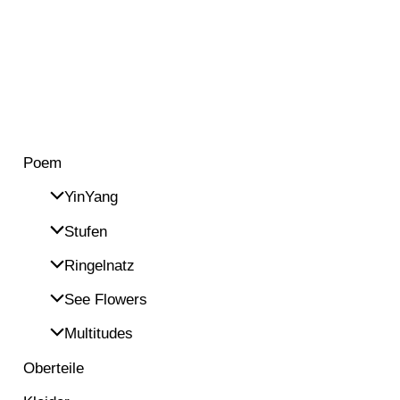
Poem
YinYang
Stufen
Ringelnatz
See Flowers
Multitudes
Oberteile