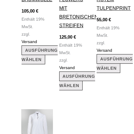
Optionen
Optionen
Optio
MIT
TULPENPRINT
105,00
€
können
können
könne
BRETONISCHEN
Enthält 19%
55,00
€
auf
auf
auf
STREIFEN
MwSt.
Enthält 19%
der
der
der
zzgl.
MwSt.
125,00
€
Produktseite
Produktseite
Produk
Versand
zzgl.
Enthält 19%
gewählt
gewählt
gewäh
AUSFÜHRUNG
Versand
MwSt.
werden
werden
werde
AUSFÜHRUNG
WÄHLEN
zzgl.
Versand
WÄHLEN
AUSFÜHRUNG
WÄHLEN
Dieses
Produkt
weist