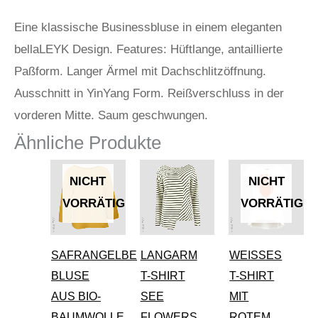
Eine klassische Businessbluse in einem eleganten
bellaLEYK Design. Features: Hüftlange, antaillierte
Paßform. Langer Ärmel mit Dachschlitzöffnung.
Ausschnitt in YinYang Form. Reißverschluss in der
vorderen Mitte. Saum geschwungen.
Ähnliche Produkte
Dieses
Dieses
Diese
NICHT
NICHT
Produkt
Produkt
Produ
VORRÄTIG
VORRÄTIG
weist
weist
weist
mehrere
mehrere
mehre
SAFRANGELBE
LANGARM
WEISSES
Varianten
Varianten
Varian
BLUSE
T-SHIRT
T-SHIRT
auf.
auf.
auf.
AUS BIO-
SEE
MIT
Die
Die
Die
BAUMWOLLE
FLOWERS
ROTEM