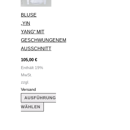
mehrere
BLUSE
Varianten
„YIN
auf.
YANG“ MIT
Die
GESCHWUNGENEM
Optionen
AUSSCHNITT
können
105,00
€
auf
Enthält 19%
der
MwSt.
Produktseite
zzgl.
gewählt
Versand
werden
AUSFÜHRUNG
WÄHLEN