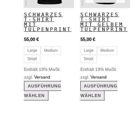
Varianten
Varianten
auf.
auf.
SCHWARZES
SCHWARZES
T-SHIRT
T-SHIRT
Die
Die
MIT
MIT GELBEM
Optionen
Optionen
TULPENPRINT
TULPENPRINT
können
können
55,00
€
55,00
€
auf
auf
Large
Medium
Large
Medium
der
der
Small
Small
Produktseite
Produktseite
Enthält 19% MwSt.
Enthält 19% MwSt.
gewählt
gewählt
zzgl.
Versand
zzgl.
Versand
AUSFÜHRUNG
AUSFÜHRUNG
werden
werden
WÄHLEN
WÄHLEN