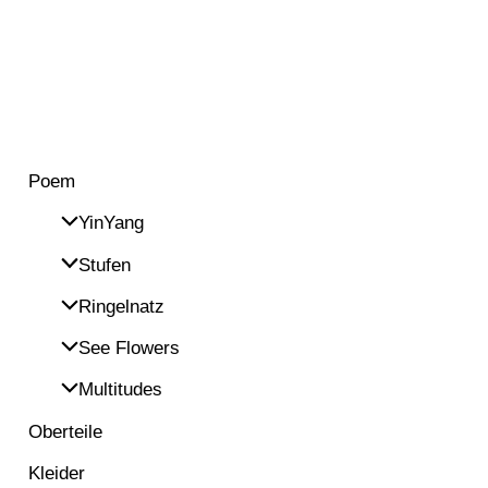
Poem
YinYang
Stufen
Ringelnatz
See Flowers
Multitudes
Oberteile
Kleider