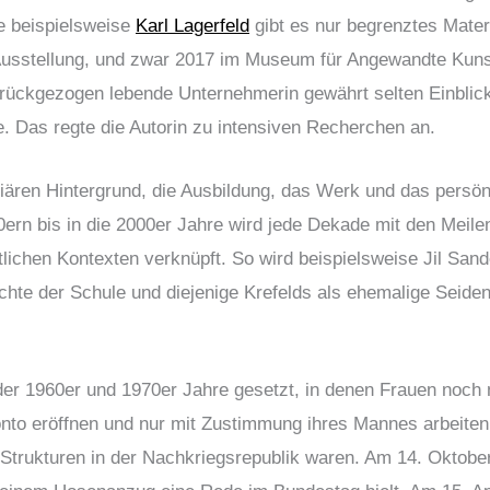
e beispielsweise
Karl Lagerfeld
gibt es nur begrenztes Mater
e Ausstellung, und zwar 2017 im Museum für Angewandte Kunst
rückgezogen lebende Unternehmerin gewährt selten Einblicke
ie. Das regte die Autorin zu intensiven Recherchen an.
iären Hintergrund, die Ausbildung, das Werk und das persön
rn bis in die 2000er Jahre wird jede Dekade mit den Meilen
lichen Kontexten verknüpft. So wird beispielsweise Jil San
hichte der Schule und diejenige Krefelds als ehemalige Seid
 der 1960er und 1970er Jahre gesetzt, in denen Frauen noch n
onto eröffnen und nur mit Zustimmung ihres Mannes arbeiten
Strukturen in der Nachkriegsrepublik waren. Am 14. Oktober