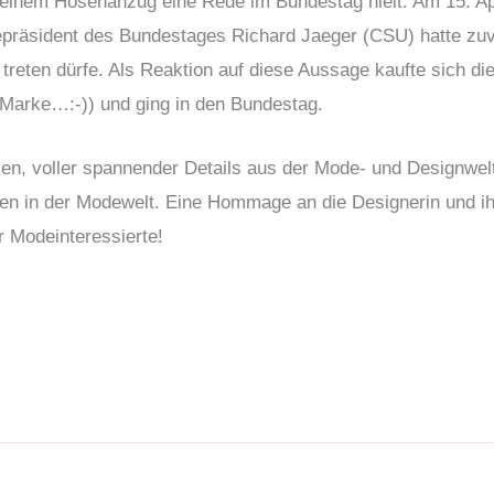
n einem Hosenanzug eine Rede im Bundestag hielt. Am 15. Ap
präsident des Bundestages Richard Jaeger (CSU) hatte zuv
reten dürfe. Als Reaktion auf diese Aussage kaufte sich di
r Marke…:-)) und ging in den Bundestag.
sen, voller spannender Details aus der Mode- und Designwel
en in der Modewelt. Eine Hommage an die Designerin und i
r Modeinteressierte!