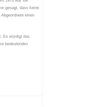
ril 1970 war sie
or gesagt, dass keine
e Abgeordnete einen
t. Es würdigt das
hre bedeutenden