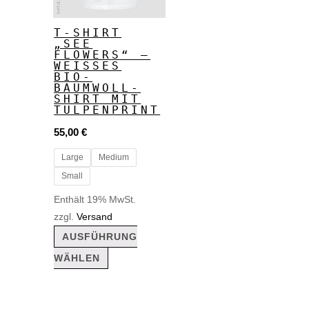
Varianten
auf.
T-SHIRT
„SEE
Die
FLOWERS“ –
Optionen
WEISSES B
IO-B
können
AUMWOLL-S
HIRT MIT T
auf
ULPENPRINT
der
55,00
€
Produktseite
Large
Medium
gewählt
Small
werden
Enthält 19% MwSt.
zzgl.
Versand
AUSFÜHRUNG
WÄHLEN