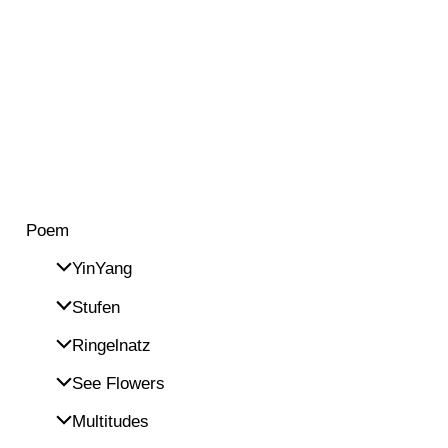
Poem
YinYang
Stufen
Ringelnatz
See Flowers
Multitudes