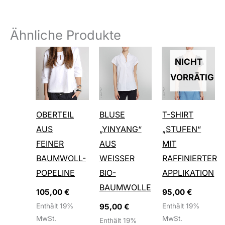
Ähnliche Produkte
Dieses
Dieses
Diese
NICHT
Produkt
Produkt
Produ
VORRÄTIG
weist
weist
weist
mehrere
mehrere
mehr
OBERTEIL
BLUSE
T-SHIRT
Varianten
Varianten
Varia
AUS
„YINYANG“
„STUFEN“
auf.
auf.
auf.
FEINER
AUS
MIT
Die
Die
Die
BAUMWOLL-
WEISSER B
RAFFINIERTER
Optionen
Optionen
Optio
POPELINE
IO-B
APPLIKATION
können
können
könn
AUMWOLLE
105,00
€
95,00
€
auf
auf
auf
Enthält 19%
95,00
€
Enthält 19%
der
der
der
MwSt.
MwSt.
Enthält 19%