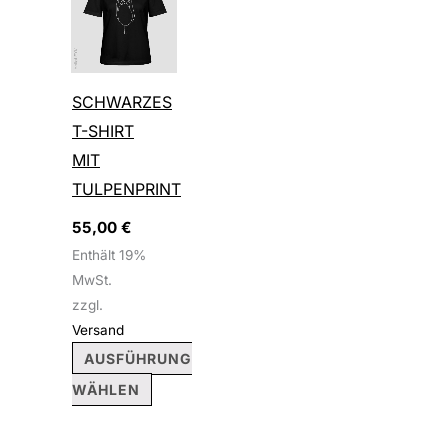
Produkt
weist
mehrere
SCHWARZES
Varianten
T-SHIRT
auf.
MIT
Die
TULPENPRINT
Optionen
55,00
€
können
Enthält 19%
auf
MwSt.
der
zzgl.
Produktseite
Versand
gewählt
AUSFÜHRUNG
werden
WÄHLEN