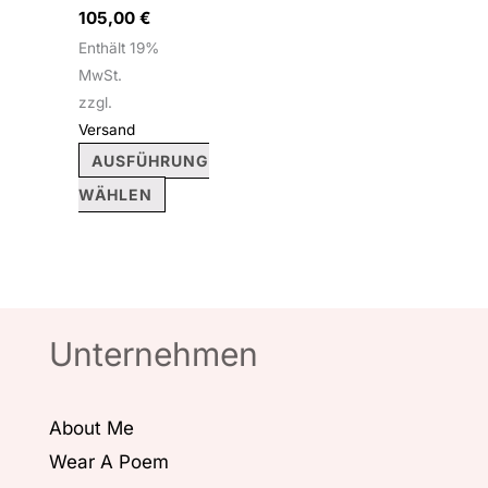
105,00
€
können
Enthält 19%
auf
MwSt.
der
zzgl.
Produktseite
Versand
gewählt
AUSFÜHRUNG
werden
WÄHLEN
Unternehmen
About Me
Wear A Poem