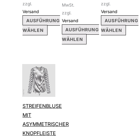
Produktseite
Produktseite
Produ
zzgl.
zzgl.
MwSt.
gewählt
gewählt
gewäh
Versand
Versand
zzgl.
werden
werden
werd
AUSFÜHRUNG
AUSFÜHRUNG
Versand
AUSFÜHRUNG
WÄHLEN
WÄHLEN
WÄHLEN
Dieses
Produkt
weist
mehrere
STREIFENBLUSE
Varianten
MIT
auf.
ASYMMETRISCHER
Die
KNOPFLEISTE
Optionen