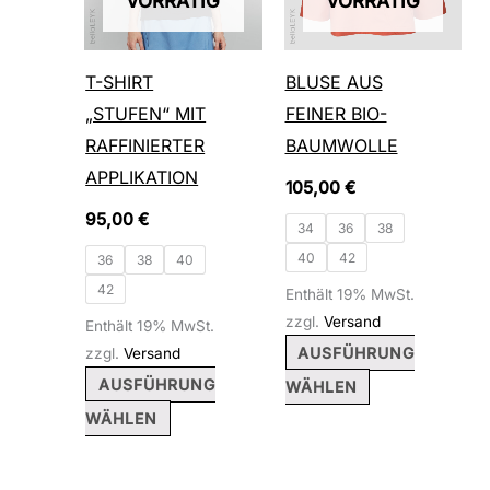
VORRÄTIG
VORRÄTIG
Varianten
Varianten
auf.
auf.
T-SHIRT
BLUSE AUS
Die
Die
„STUFEN“ MIT
FEINER BIO-
Optionen
Optionen
RAFFINIERTER
BAUMWOLLE
können
können
APPLIKATION
105,00
€
auf
auf
95,00
€
der
der
34
36
38
40
42
Produktseite
Produktseite
36
38
40
42
gewählt
gewählt
Enthält 19% MwSt.
zzgl.
Versand
Enthält 19% MwSt.
werden
werden
AUSFÜHRUNG
zzgl.
Versand
AUSFÜHRUNG
WÄHLEN
WÄHLEN