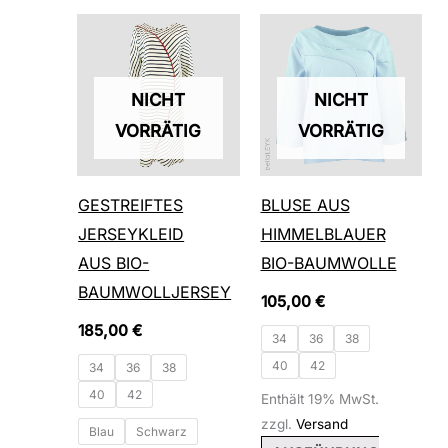
Dieses
Dieses
Produkt
Produkt
weist
weist
NICHT
NICHT
mehrere
mehrere
VORRÄTIG
VORRÄTIG
Varianten
Varianten
auf.
auf.
GESTREIFTES
BLUSE AUS
Die
Die
JERSEYKLEID
HIMMELBLAUER
Optionen
Optionen
AUS BIO-
BIO-BAUMWOLLE
können
können
BAUMWOLLJERSEY
105,00
€
auf
auf
185,00
€
der
der
34
36
38
40
42
Produktseite
Produktseite
34
36
38
40
42
gewählt
gewählt
Enthält 19% MwSt.
zzgl.
Versand
werden
werden
Blau
Schwarz