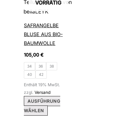
mehrere
VORRÄTIG
Varianten
auf.
SAFRANGELBE
Die
BLUSE AUS BIO-
Optionen
BAUMWOLLE
können
105,00
€
auf
34
36
38
der
40
42
Produktseite
Enthält 19% MwSt.
gewählt
zzgl.
Versand
werden
AUSFÜHRUNG
WÄHLEN