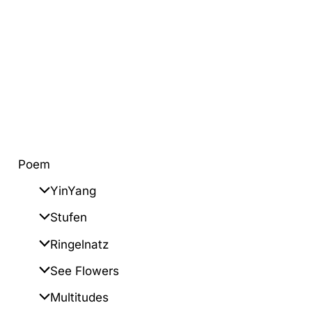
Poem
YinYang
Stufen
Ringelnatz
See Flowers
Multitudes