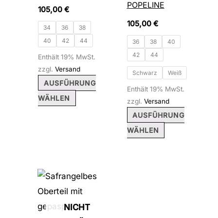
POPELINE
105,00
€
auf
auf
105,00
€
der
der
34
36
38
40
42
44
Produktseite
Produktseite
36
38
40
42
44
gewählt
gewählt
Enthält 19% MwSt.
zzgl.
Versand
werden
werden
Schwarz
Weiß
AUSFÜHRUNG
Enthält 19% MwSt.
WÄHLEN
zzgl.
Versand
AUSFÜHRUNG
WÄHLEN
Dieses
Produkt
weist
NICHT