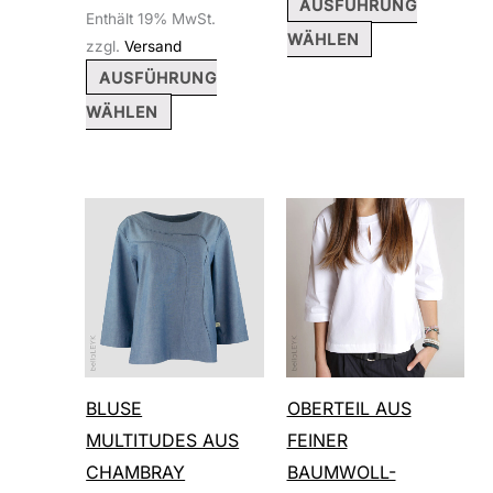
AUSFÜHRUNG
Enthält 19% MwSt.
WÄHLEN
zzgl.
Versand
AUSFÜHRUNG
WÄHLEN
Dieses
Dieses
Produkt
Produkt
weist
weist
mehrere
mehrere
Varianten
Varianten
auf.
auf.
BLUSE
OBERTEIL AUS
Die
Die
MULTITUDES AUS
FEINER
Optionen
Optionen
CHAMBRAY
BAUMWOLL-
können
können