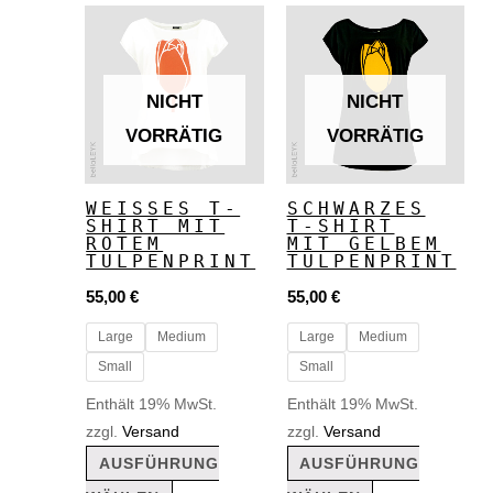
Dieses
Dieses
Produkt
Produkt
weist
weist
NICHT
NICHT
mehrere
mehrere
VORRÄTIG
VORRÄTIG
Varianten
Varianten
auf.
auf.
WEISSES T-
SCHWARZES
SHIRT MIT
T-SHIRT
Die
Die
ROTEM
MIT GELBEM
Optionen
Optionen
TULPENPRINT
TULPENPRINT
können
können
55,00
€
55,00
€
auf
auf
Large
Medium
Large
Medium
der
der
Small
Small
Produktseite
Produktseite
Enthält 19% MwSt.
Enthält 19% MwSt.
gewählt
gewählt
zzgl.
Versand
zzgl.
Versand
AUSFÜHRUNG
AUSFÜHRUNG
werden
werden