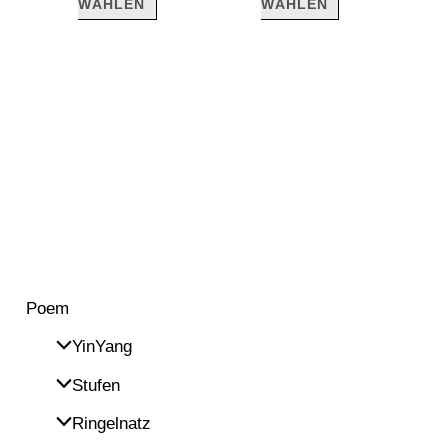
WÄHLEN
WÄHLEN
Poem
YinYang
Stufen
Ringelnatz