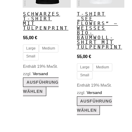
Varianten
Varianten
auf.
auf.
SCHWARZES
T-SHIRT
T-SHIRT
„SEE
Die
Die
MIT
FLOWERS“ –
Optionen
Optionen
TULPENPRINT
WEISSES B
IO-B
können
können
AUMWOLL-S
55,00
€
HIRT MIT T
auf
auf
ULPENPRINT
Large
Medium
der
der
55,00
€
Small
Produktseite
Produktseite
Enthält 19% MwSt.
Large
Medium
gewählt
gewählt
zzgl.
Versand
Small
AUSFÜHRUNG
werden
werden
Enthält 19% MwSt.
WÄHLEN
zzgl.
Versand
AUSFÜHRUNG
WÄHLEN