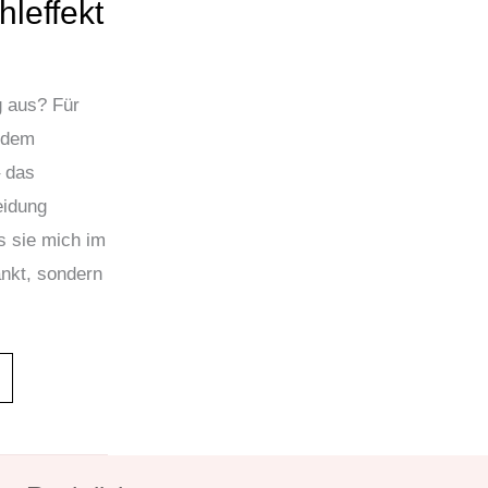
leffekt
 aus? Für
n dem
 das
eidung
s sie mich im
änkt, sondern