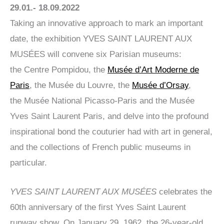
29.01.- 18.09.2022
Taking an innovative approach to mark an important
date, the exhibition YVES SAINT LAURENT AUX
MUSÉES will convene six Parisian museums:
the Centre Pompidou, the
Musée d’Art Moderne de
Paris
, the Musée du Louvre, the
Musée d’Orsay
,
the Musée National Picasso-Paris and the Musée
Yves Saint Laurent Paris, and delve into the profound
inspirational bond the couturier had with art in general,
and the collections of French public museums in
particular.
YVES SAINT LAURENT AUX MUSÉES
celebrates the
60th anniversary of the first Yves Saint Laurent
runway show. On January 29, 1962, the 26-year-old